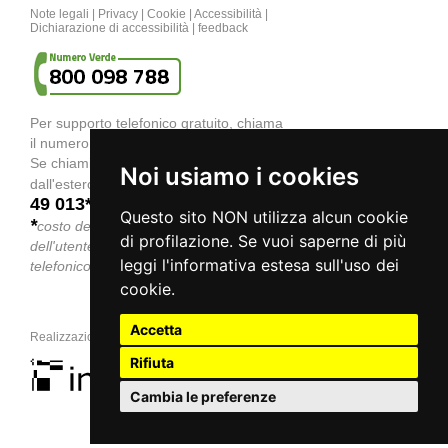
Note legali
|
Privacy
|
Cookie
|
Accessibilità
|
Dichiarazione di accessibilità
|
feedback
Per supporto telefonico gratuito, chiama
il numero verde
800 098 788
.
Se chiami col
telefono cellulare
o
Noi usiamo i cookies
040 06
dall'estero, componi il numero
49 013*
.
Questo sito NON utilizza alcun cookie
*
costo della chiamata a carico
di profilazione. Se vuoi saperne di più
dell'utente secondo la tariffa del gestore
leggi l'informativa estesa sull'uso dei
telefonico
cookie.
Accetta
Realizzazione e design a cura di
Rifiuta
Cambia le preferenze